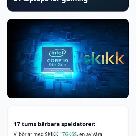
17 tums bärbara speldatorer:
Vi börjar med SKIKK
17GK6S
, en av våra