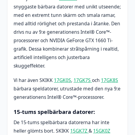
snyggaste bärbara datorer med unikt utseende;
med en extremt tunn skärm och smala ramar,
med alltid rörlighet och prestanda i åtanke. Den
drivs nu av 9:e generationens Intel® Core™-
processorer och NVIDIA GeForce GTX 1660 Ti-
grafik. Dessa kombinerar strålspårning i realtid,
artificiell intelligens och justerbara
skuggeffekter.
Vi har även SKIKK
17GK0S
,
17GK7S
och
17GK8S
bärbara speldatorer, utrustade med den nya 9:e
generationens Intel® Core™-processorer.
15-tums spelbärbara datorer:
De 15-tums spelbärbara datorerna har inte
heller glömts bort. SKIKK
15GK7Z
&
15GK0Z