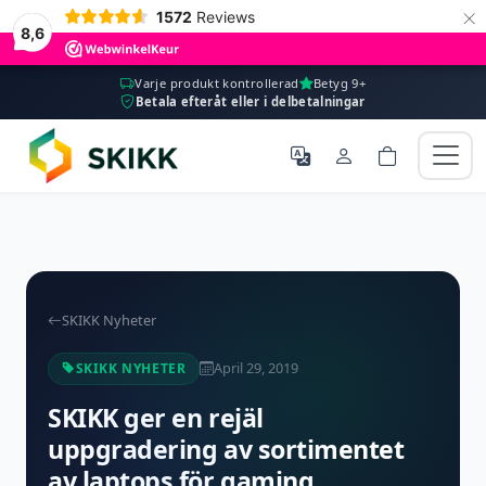
×
1572
Reviews
8,6
Varje produkt kontrollerad
Betyg 9+
Betala efteråt eller i delbetalningar
SKIKK Nyheter
April 29, 2019
SKIKK NYHETER
SKIKK ger en rejäl
uppgradering av sortimentet
av laptops för gaming