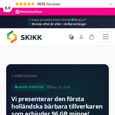
×
1572
Reviews
8,6
Varje produkt kontrollerad
Betyg 9+
Betala efteråt eller i delbetalningar
SKIKK Nyheter
May 16, 2024
SKIKK NYHETER
Vi presenterar den första
holländska bärbara tillverkaren
som erbjuder 96 GB minne!