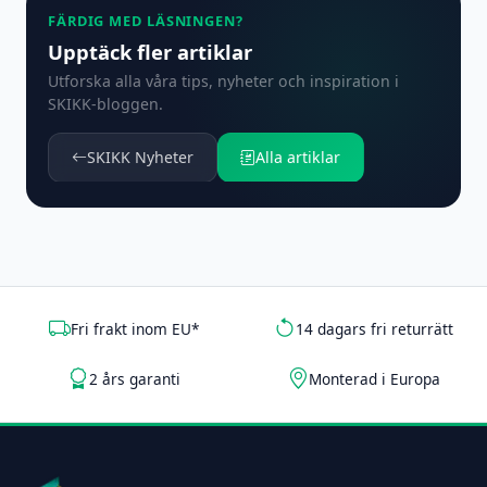
FÄRDIG MED LÄSNINGEN?
Upptäck fler artiklar
Utforska alla våra tips, nyheter och inspiration i
SKIKK-bloggen.
SKIKK Nyheter
Alla artiklar
Fri frakt inom EU*
14 dagars fri returrätt
2 års garanti
Monterad i Europa