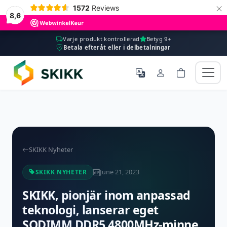
×
1572
Reviews
8,6
Varje produkt kontrollerad
Betyg 9+
Betala efteråt eller i delbetalningar
SKIKK Nyheter
June 21, 2023
SKIKK NYHETER
SKIKK, pionjär inom anpassad
teknologi, lanserar eget
SODIMM DDR5 4800MHz-minne