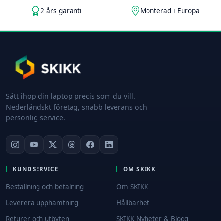
2 års garanti
Monterad i Europa
Sätt ihop din laptop precis som du vill.
Nederländskt företag, snabb leverans och
personlig service.
KUNDSERVICE
OM SKIKK
Beställning och betalning
Om SKIKK
Leverera upphämtning
Hållbarhet
Returer och utbyten
SKIKK Nyheter & Blogg