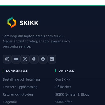
Sätt ihop din laptop precis som du vill.
Nederländskt företag, snabb leverans och
personlig service.
KUNDSERVICE
OM SKIKK
Beställning och betalning
Om SKIKK
Leverera upphämtning
Hållbarhet
Returer och utbyten
SKIKK Nyheter & Blogg
Klagomål
SKIKK affär