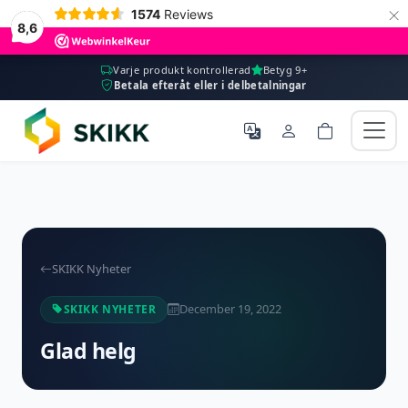
×
1574
Reviews
8,6
Varje produkt kontrollerad
Betyg 9+
Betala efteråt eller i delbetalningar
SKIKK Nyheter
December 19, 2022
SKIKK NYHETER
Glad helg