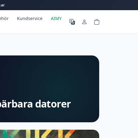
gar
behör
Kundservice
AIMY
bärbara datorer