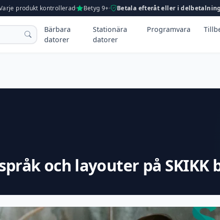
Varje produkt kontrollerad
Betyg 9+
Betala efteråt eller i delbetalnin
Bärbara
Stationära
Programvara
Till
datorer
datorer
pråk och layouter på SKIKK 