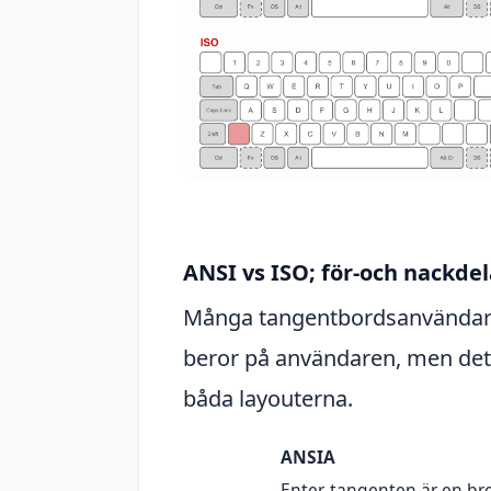
ANSI vs ISO; för-och nackdel
Många tangentbordsanvändare
beror på användaren, men det 
båda layouterna.
ANSIA
Enter-tangenten är en br