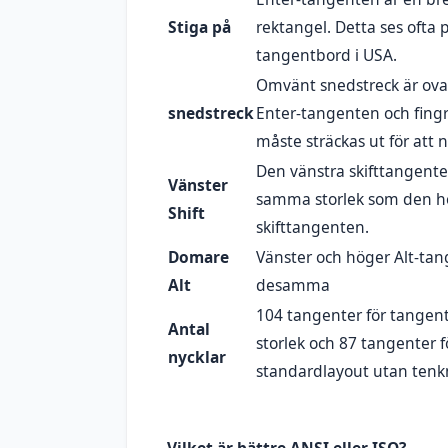
Stiga på
rektangel. Detta ses ofta 
tangentbord i USA.
Omvänt snedstreck är ova
snedstreck
Enter-tangenten och fing
måste sträckas ut för att 
Den vänstra skifttangent
Vänster
samma storlek som den h
Shift
skifttangenten.
Domare
Vänster och höger Alt-tan
Alt
desamma
104 tangenter för tangentb
Antal
storlek och 87 tangenter f
nycklar
standardlayout utan tenk
Vilket är bättre ANSI eller ISO?