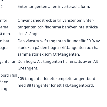
på
Enter-tangenten är en inverterad L-form.
nför
Omvänt snedstreck är till vänster om Enter-
rarna
tangenten och fingrarna behöver inte sträcka
nå den.
sig så långt.
en har
Den vänstra skifttangenten är ungefär 50 % av
ögra
storleken på den högra skifttangenten och har
samma storlek som Ctrl-tangenten.
genter är
Den högra Alt-tangenten har ersatts av en Alt
Gr-tangent.
ord i full
105 tangenter för ett komplett tangentbord
ör en
med 88 tangenter för ett TKL-tangentbord.
ning.