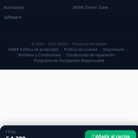
Accesorios
SKIKK Driver Zone
Software
© 2002 – 2026 SKIKK – Personal Hardware
SKIKK Política de privacidad
|
Política de cookies
|
Impressum
|
Términos y Condiciones
|
Condiciones de reparación
|
Programa de Divulgación Responsable
TOTAL
Añadir al carrito