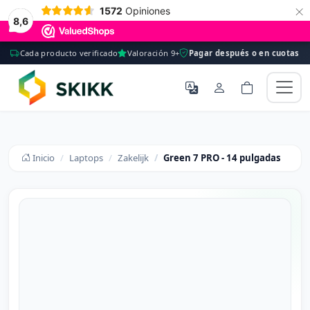
×
1572
Opiniones
8,6
Cada producto verificado
Valoración 9+
Pagar después o en cuotas
Inicio
Laptops
Zakelijk
Green 7 PRO - 14 pulgadas