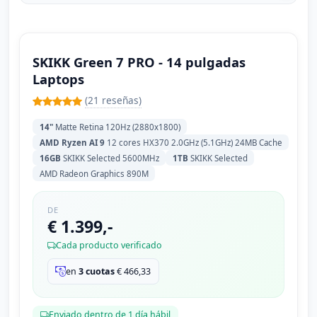
SKIKK Green 7 PRO - 14 pulgadas
Laptops
(21 reseñas)
14"
Matte Retina 120Hz (2880x1800)
AMD Ryzen AI 9
12 cores HX370 2.0GHz (5.1GHz) 24MB Cache
16GB
SKIKK Selected 5600MHz
1TB
SKIKK Selected
AMD Radeon Graphics 890M
DE
€ 1.399,-
Cada producto verificado
en
3 cuotas
€
466,33
Enviado dentro de 1 día hábil