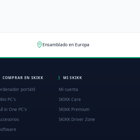
Ensamblado en Europa
COMPRAR EN SKIKK
MI SKIKK
ordenador portátil
Mi cuenta
Mini PC's
SKIKK Care
All in One PC's
SKIKK Premium
Accesorios
SKIKK Driver Zone
Software