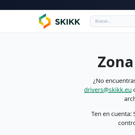
Zona
¿No encuentras
drivers@skikk.eu
c
arc
Ten en cuenta: 
contro