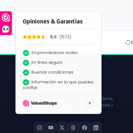
8,6
Envío gratuito en la UE*
D
Personaliza tu portátil como tú quieras.
Empresa neerlandesa, entrega rápida y
servicio personal.