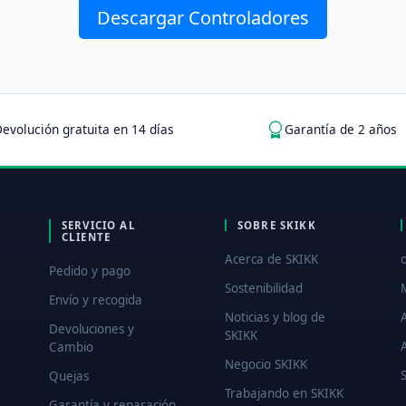
Descargar Controladores
evolución gratuita en 14 días
Garantía de 2 años
SERVICIO AL
SOBRE SKIKK
CLIENTE
Acerca de SKIKK
Pedido y pago
Sostenibilidad
Envío y recogida
Noticias y blog de
Devoluciones y
SKIKK
Cambio
Negocio SKIKK
Quejas
Trabajando en SKIKK
Garantía y reparación