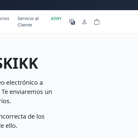
orios
Servicio al
AIMY
Cliente
SKIKK
o electrónico a
. Te enviaremos un
ios.
ncorrecta de los
 ello.