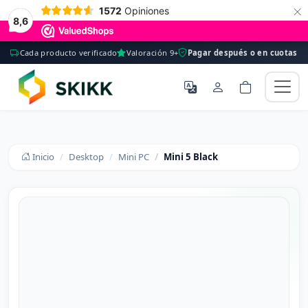
×
1572
Opiniones
8,6
Cada producto verificado
Valoración 9+
Pagar después o en cuotas
Inicio
Desktop
Mini PC
Mini 5 Black