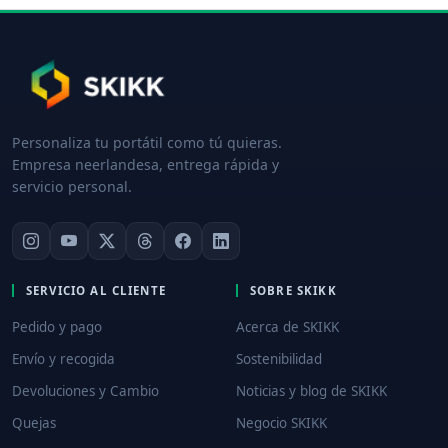
Personaliza tu portátil como tú quieras.
Empresa neerlandesa, entrega rápida y
servicio personal.
SERVICIO AL CLIENTE
SOBRE SKIKK
Pedido y pago
Acerca de SKIKK
Envío y recogida
Sostenibilidad
Devoluciones y Cambio
Noticias y blog de SKIKK
Quejas
Negocio SKIKK