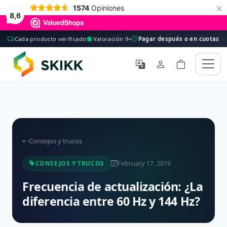
×
1574
Opiniones
8,6
Cada producto verificado
Valoración 9+
Pagar después o en cuotas
Consejos y trucos
February 17, 2019
CONSEJOS Y TRUCOS
Frecuencia de actualización: ¿La
diferencia entre 60 Hz y 144 Hz?