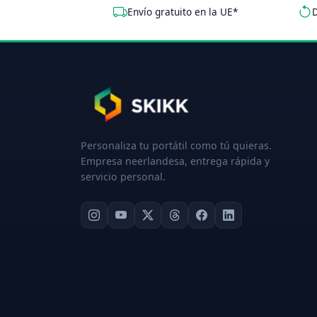
Envío gratuito en la UE*
D
Personaliza tu portátil como tú quieras.
Empresa neerlandesa, entrega rápida y
servicio personal.