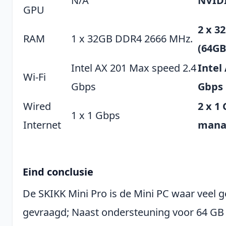
N/A
NVID
GPU
2 x 3
RAM
1 x 32GB DDR4 2666 MHz.
(64GB
Intel AX 201 Max speed 2.4
Intel
Wi-Fi
Gbps
Gbps
Wired
2 x 1
1 x 1 Gbps
Internet
mana
Eind conclusie
De SKIKK Mini Pro is de Mini PC waar veel
gevraagd; Naast ondersteuning voor 64 GB 