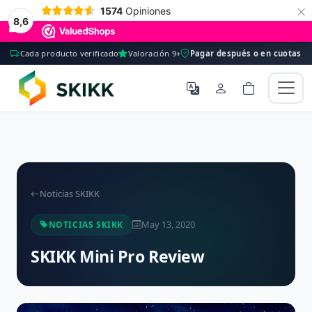
×
1574
Opiniones
8,6
Cada producto verificado
Valoración 9+
Pagar después o en cuotas
Noticias SKIKK
May 13, 2020
NOTICIAS SKIKK
SKIKK Mini Pro Review