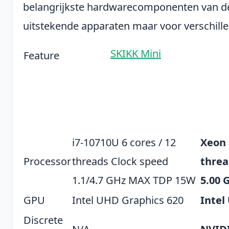
belangrijkste hardwarecomponenten van de
uitstekende apparaten maar voor verschill
SKIKK Mini
Feature
i7-10710U 6 cores / 12
Xeon 
Processor
threads Clock speed
threa
1.1/4.7 GHz MAX TDP 15W
5.00
GPU
Intel UHD Graphics 620
Intel
Discrete