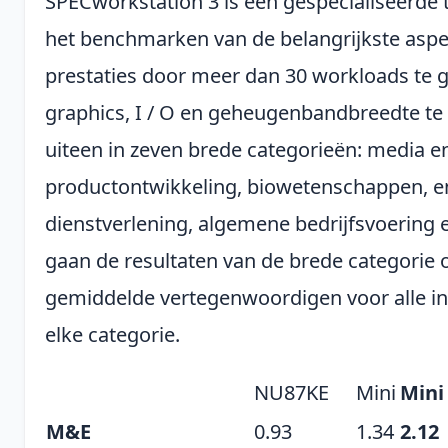
SPECworkstation 3 is een gespecialiseerde 
het benchmarken van de belangrijkste aspe
prestaties door meer dan 30 workloads te
graphics, I / O en geheugenbandbreedte te 
uiteen in zeven brede categorieën: media e
productontwikkeling, biowetenschappen, en
dienstverlening, algemene bedrijfsvoerin
gaan de resultaten van de brede categori
gemiddelde vertegenwoordigen voor alle in
elke categorie.
NU87KE
Mini
Mini
M&E
0.93
1.34
2.12