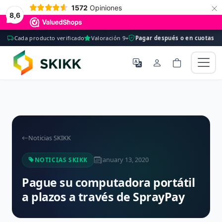
×
1572
Opiniones
8,6
Cada producto verificado
Valoración 9+
Pagar después o en cuotas
Noticias SKIKK
January 13, 2020
NOTICIAS SKIKK
Pague su computadora portátil
a plazos a través de SprayPay