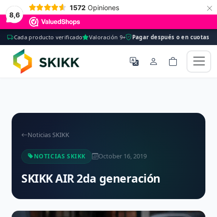
×
1572
Opiniones
8,6
Cada producto verificado
Valoración 9+
Pagar después o en cuotas
Noticias SKIKK
October 16, 2019
NOTICIAS SKIKK
SKIKK AIR 2da generación