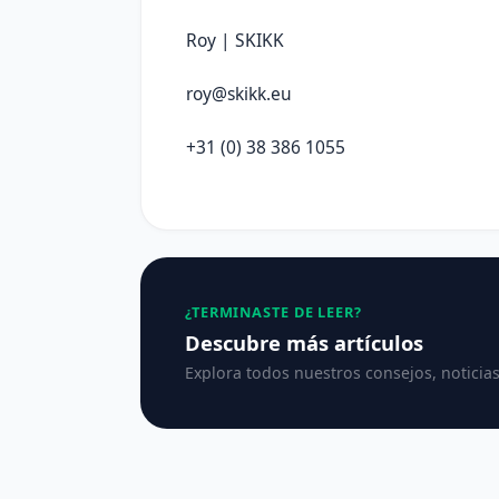
Roy | SKIKK
roy@skikk.eu
+31 (0) 38 386 1055
¿TERMINASTE DE LEER?
Descubre más artículos
Explora todos nuestros consejos, noticias