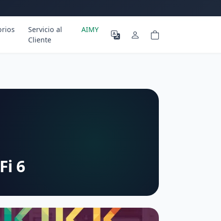
orios
Servicio al
AIMY
Cliente
Fi 6