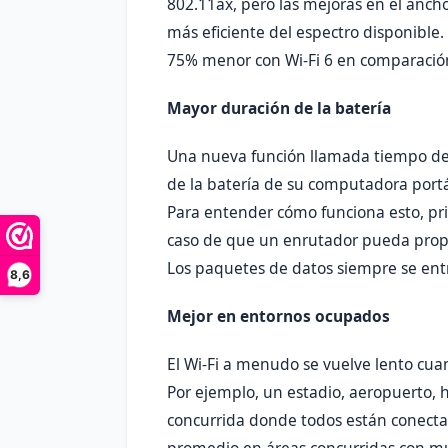
802.11ax, pero las mejoras en el anc
más eficiente del espectro disponibl
75% menor con Wi-Fi 6 en comparación 
Mayor duración de la batería
Una nueva función llamada tiempo de 
de la batería de su computadora portát
Para entender cómo funciona esto, pr
caso de que un enrutador pueda propor
Los paquetes de datos siempre se entr
8,6
Mejor en entornos ocupados
El Wi-Fi a menudo se vuelve lento cua
Por ejemplo, un estadio, aeropuerto, h
concurrida donde todos están conectad
promedio en áreas concurridas con muc