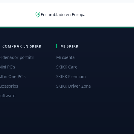
Ensamblado en Europa
COMPRAR EN SKIKK
MI SKIKK
ordenador portátil
Mi cuenta
Mini PC's
SKIKK Care
All in One PC's
SKIKK Premium
Accesorios
SKIKK Driver Zone
Software