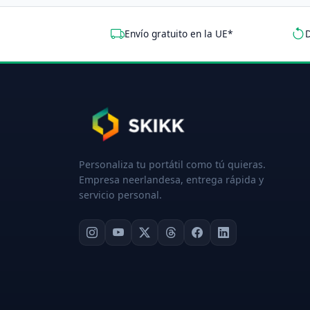
Envío gratuito en la UE*
D
Personaliza tu portátil como tú quieras.
Empresa neerlandesa, entrega rápida y
servicio personal.