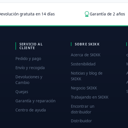
evolución gratuita en 14 días
Garantía de 2 años
SERVICIO AL
SOBRE SKIKK
CLIENTE
Acerca de SKIKK
Pedido y pago
Sostenibilidad
Envío y recogida
Noticias y blog de
Devoluciones y
SKIKK
Cambio
Negocio SKIKK
Quejas
Trabajando en SKIKK
Garantía y reparación
Encontrar un
Centro de ayuda
distribuidor
Distribuidor