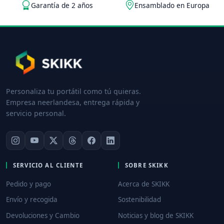
Garantía de 2 años
Ensamblado en Europa
Personaliza tu portátil como tú quieras.
Empresa neerlandesa, entrega rápida y
servicio personal.
SERVICIO AL CLIENTE
SOBRE SKIKK
Pedido y pago
Acerca de SKIKK
Envío y recogida
Sostenibilidad
Devoluciones y Cambio
Noticias y blog de SKIKK